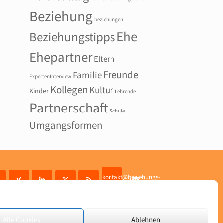
Beziehung
beziehungen
Ehe
Beziehungstipps
Ehepartner
Eltern
Freunde
Familie
ExpertenInterview
Kollegen
Kultur
Kinder
Lehrende
Partnerschaft
Schule
Umgangsformen
kontakt@beziehungs-
" >
profis.net
Alle Cookies
Ablehnen