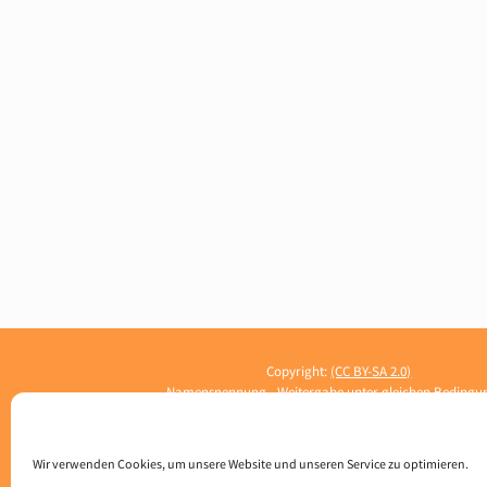
Copyright:
(CC BY-SA 2.0)
Namensnennung - Weitergabe unter gleichen Bedingu
Wir verwenden Cookies, um unsere Website und unseren Service zu optimieren.