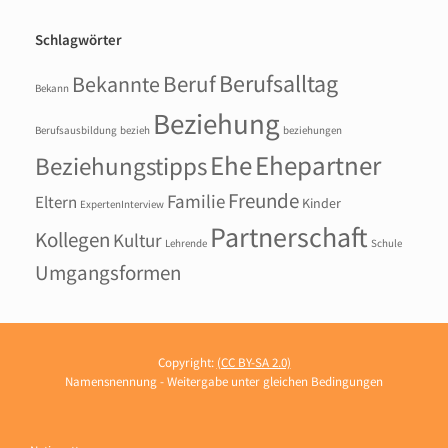
Schlagwörter
Berufsalltag
Beruf
Bekannte
Bekann
Beziehung
Berufsausbildung
bezieh
beziehungen
Ehepartner
Ehe
Beziehungstipps
Freunde
Familie
Eltern
Kinder
ExpertenInterview
Partnerschaft
Kollegen
Kultur
Lehrende
Schule
Umgangsformen
Copyright:
(CC BY-SA 2.0)
Namensnennung - Weitergabe unter gleichen Bedingungen