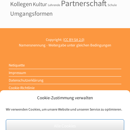
Partnerschaft
Kollegen
Kultur
Lehrende
Schule
Umgangsformen
Copyright:
(CC BY-SA 2.0)
Namensnennung - Weitergabe unter gleichen Bedingungen
Netiquette
Impressum
Datenschutzerklärung
Cookie-Richtlinie
Cookie-Zustimmung verwalten
Wir verwenden Cookies, um unsere Website und unseren Service zu optimieren.
kontakt@beziehungs-
" >
profis.net
Alle Cookies