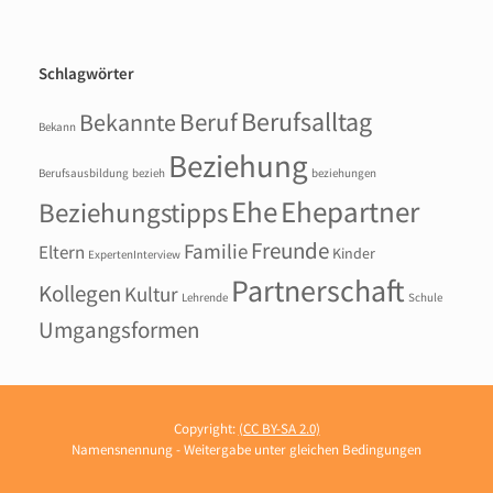
Schlagwörter
Berufsalltag
Beruf
Bekannte
Bekann
Beziehung
Berufsausbildung
bezieh
beziehungen
Ehepartner
Ehe
Beziehungstipps
Freunde
Familie
Eltern
Kinder
ExpertenInterview
Partnerschaft
Kollegen
Kultur
Lehrende
Schule
Umgangsformen
Copyright:
(CC BY-SA 2.0)
Namensnennung - Weitergabe unter gleichen Bedingungen