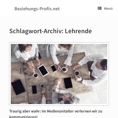
Zum
Inhalt
Beziehungs-Profis.net
Menü
springen
Schlagwort-Archiv:
Lehrende
Traurig aber wahr: Im Medienzeitalter verlernen wir zu
kommunizieren!